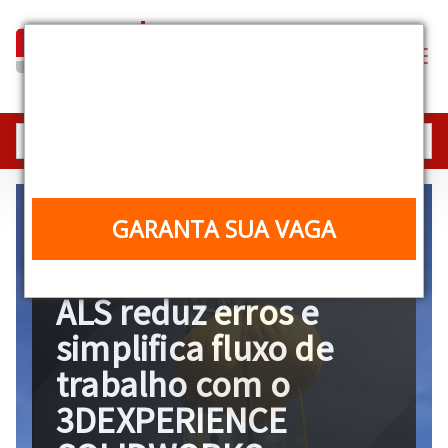
Industrial Equipment
Experience
25, 26 e 27/08 | 10h | Online e gratuito
GARANTA SUA VAGA
25 de janeiro de 2022
ALS reduz erros e
simplifica fluxo de
trabalho com o
3DEXPERIENCE