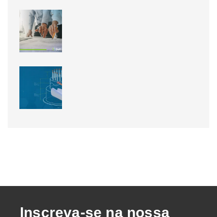
Novidades do SOLIDWORKS 2026
SP3: a Inteligência Artificial
finalmente chegou!
Módulo BIM do DraftSight: de
modelos RVT e IFC para pranchas
2D
15 anos de DraftSight: o que isso
diz sobre a escolha do seu CAD 2D
Inscreva-se na nossa