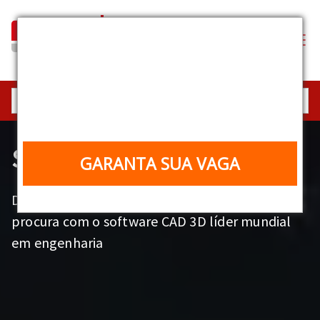
Industrial Equipment
Experience
25, 26 e 27/08 | 10h | Online e gratuito
SOLIDWORKS Educacional
GARANTA SUA VAGA
Desenvolva as habilidades que o mercado
procura com o software CAD 3D líder mundial
em engenharia