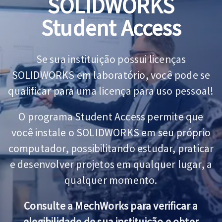
SOLIDWORKS
Student Access
Se sua instituição possui licenças
SOLIDWORKS em laboratório, você pode se
qualificar para uma licença para uso pessoal!
O programa Student Access permite que
você instale o SOLIDWORKS em seu próprio
computador, possibilitando estudar, praticar
e desenvolver projetos em qualquer lugar, a
qualquer momento.
Consulte a MechWorks para verificar a
elegibilidade de sua instituição e obter