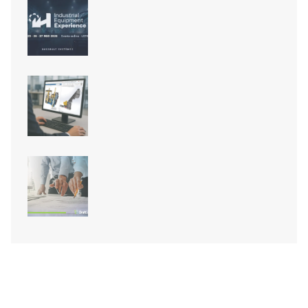
agora gratuito para estudantes
IEX26: o futuro da engenharia de
equipamentos industriais
acontece em agosto
Novidades do SOLIDWORKS 2026
SP3: a Inteligência Artificial
finalmente chegou!
Módulo BIM do DraftSight: de
modelos RVT e IFC para pranchas
2D