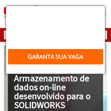
Industrial Equipment
Experience
25, 26 e 27/08 | 10h | Online e gratuito
GARANTA SUA VAGA
25 de outubro de 2023
Armazenamento de
dados on-line
desenvolvido para o
SOLIDWORKS