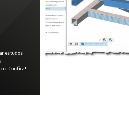
tar estudos
s
o. Confira!