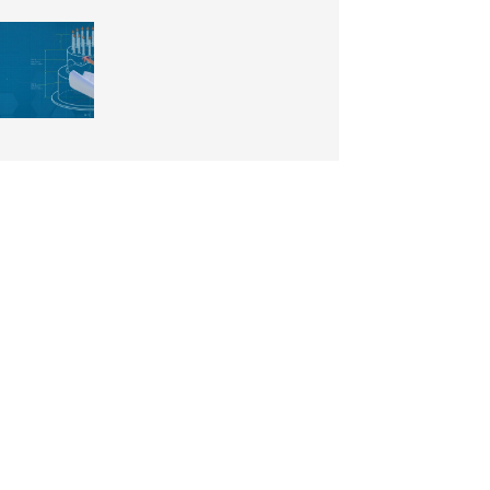
Módulo BIM do
DraftSight: de modelos
RVT e IFC para pranchas
2D
15 anos de DraftSight: o
que isso diz sobre a
escolha do seu CAD 2D