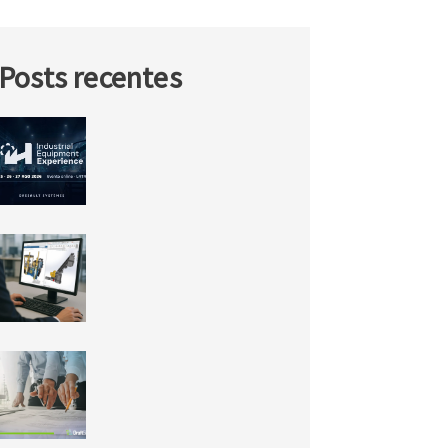
Posts recentes
IEX26: o futuro da
engenharia de
equipamentos
industriais acontece em
agosto
Novidades do
SOLIDWORKS 2026 SP3:
a Inteligência Artificial
finalmente chegou!