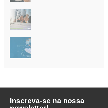
Novidades do SOLIDWORKS 2026
SP3: a Inteligência Artificial
finalmente chegou!
Módulo BIM do DraftSight: de
modelos RVT e IFC para pranchas
2D
15 anos de DraftSight: o que isso
diz sobre a escolha do seu CAD 2D
Inscreva-se na nossa
newsletter!