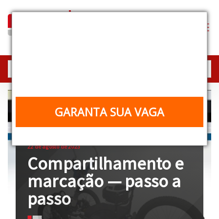
Industrial Equipment
Experience
25, 26 e 27/08 | 10h | Online e gratuito
GARANTA SUA VAGA
22 de agosto de 2023
Compartilhamento e
marcação — passo a
passo