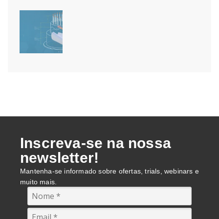
Módulo BIM do DraftSight: de
modelos RVT e IFC para pranchas
2D
15 anos de DraftSight: o que isso
diz sobre a escolha do seu CAD 2D
Inscreva-se na nossa
newsletter!
Mantenha-se informado sobre ofertas, trials, webinars e
muito mais.