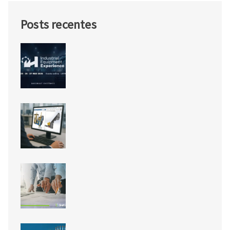
Posts recentes
IEX26: o futuro da engenharia de
equipamentos industriais
acontece em agosto
Novidades do SOLIDWORKS 2026
SP3: a Inteligência Artificial
finalmente chegou!
Módulo BIM do DraftSight: de
modelos RVT e IFC para pranchas