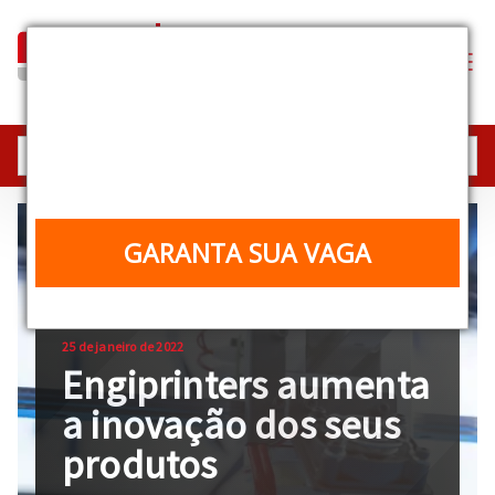
Industrial Equipment
Experience
25, 26 e 27/08 | 10h | Online e gratuito
GARANTA SUA VAGA
25 de janeiro de 2022
Engiprinters aumenta
a inovação dos seus
produtos