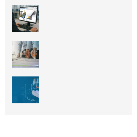
IEX26: o futuro da engenharia de
equipamentos industriais
acontece em agosto
Novidades do SOLIDWORKS 2026
SP3: a Inteligência Artificial
finalmente chegou!
Módulo BIM do DraftSight: de
modelos RVT e IFC para pranchas
2D
15 anos de DraftSight: o que isso
diz sobre a escolha do seu CAD 2D