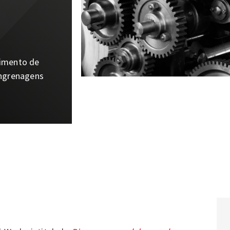
imento de
ngrenagens