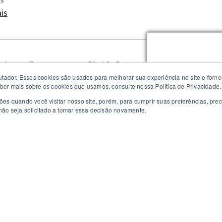
is
Indus
ulo e região
Ribeirão Preto e região
Camp
dor. Esses cookies são usados ​​para melhorar sua experiência no site e forne
25
1) 3090-7984
(16) 3600-8609
(
ber mais sobre os cookies que usamos, consulte nossa Política de Privacidade.
es quando você visitar nosso site, porém, para cumprir suas preferências, pr
ão seja solicitado a tomar essa decisão novamente.
Políticas de privacidade