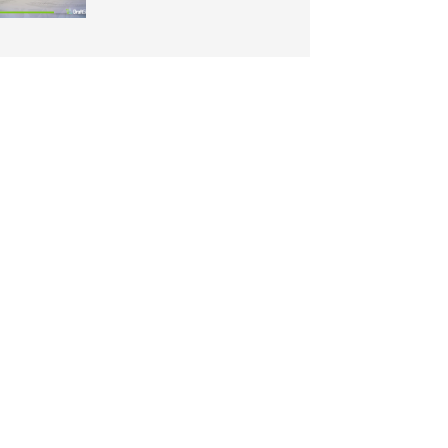
Módulo BIM do
DraftSight: de modelos
RVT e IFC para pranchas
2D