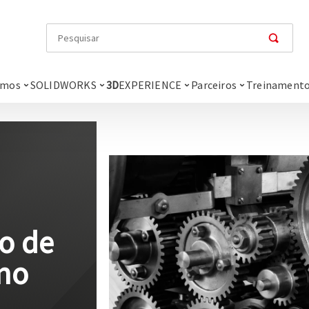
omos
SOLIDWORKS
3D
EXPERIENCE
Parceiros
Treinamento
o de
no