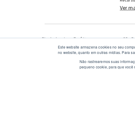
Ver ma
Rio de Janeiro e Espírito
São Pa
Santo
Este website armazena cookies no seu computa
(21) 3388-4500
(1
no website, quanto em outras mídias. Para sa
Não rastrearemos suas informaçõ
pequeno cookie, para que você n
© 2026 MechWorks Tecnologia
Todos os direitos reservados