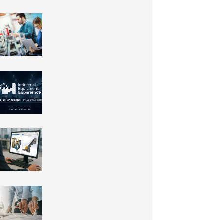
SOLIDWORKS Design
Standard for Students:
o software da indústria
agora gratuito para
estudantes
IEX26: o futuro da
engenharia de
equipamentos
industriais acontece em
agosto
Novidades do
SOLIDWORKS 2026 SP3:
a Inteligência Artificial
finalmente chegou!