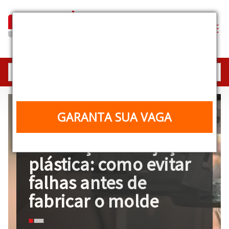
Industrial Equipment
Experience
25, 26 e 27/08 | 10h | Online e gratuito
GARANTA SUA VAGA
22 de junho de 2026
Simulação de injeção
plástica: como evitar
falhas antes de
fabricar o molde