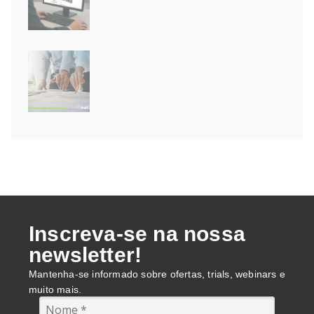
Novidades do SOLIDWORKS 2026
SP3: a Inteligência Artificial
finalmente chegou!
Módulo BIM do DraftSight: de
modelos RVT e IFC para pranchas
2D
Inscreva-se na nossa
newsletter!
Mantenha-se informado sobre ofertas, trials, webinars e
muito mais.