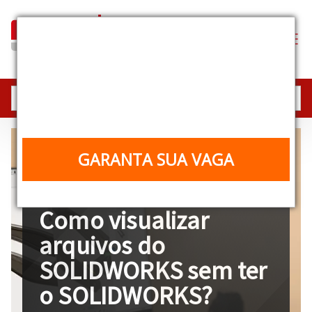
Industrial Equipment
Experience
25, 26 e 27/08 | 10h | Online e gratuito
GARANTA SUA VAGA
19 de novembro de 2024
Como visualizar
arquivos do
SOLIDWORKS sem ter
o SOLIDWORKS?