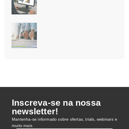
Novidades do SOLIDWORKS 2026
SP3: a Inteligência Artificial
finalmente chegou!
Módulo BIM do DraftSight: de
modelos RVT e IFC para pranchas
2D
Inscreva-se na nossa
newsletter!
Mantenha-se informado sobre ofertas, trials, webinars e
muito mais.